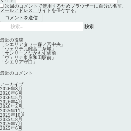
次回のコメントで使用するためブラウザーに自分の名前、
メールアドレス、サイトを保存する。
検
索:
最近の投稿
「シエリアタワー森ノ宮中央」
「ヴェリテ元離宮二条城」
「サンリーノなかもず駅前」
「ヴェリテ東岸和田駅前」
「シエリア守口」
最近のコメント
アーカイブ
2026年8月
2026年6月
2026年5月
2026年4月
2026年2月
2025年11月
2025年10月
2025年8月
2025年7月
2025年6月