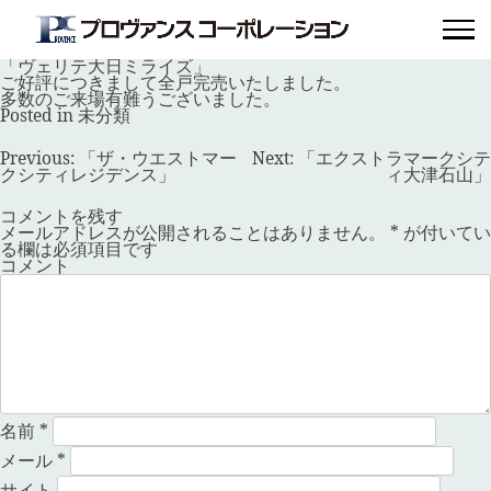
「ヴェリテ大日ミライズ」
Posted on
2023年9月29日
by
provence_master
「ヴェリテ大日ミライズ」
ご好評につきまして全戸完売いたしました。
多数のご来場有難うございました。
Posted in
未分類
投
Previous:
「ザ・ウエストマー
Next:
「エクストラマークシテ
稿
クシティレジデンス」
ィ大津石山」
ナ
ビ
コメントを残す
ゲ
メールアドレスが公開されることはありません。
*
が付いてい
ー
る欄は必須項目です
シ
コメント
ョ
ン
名前
*
メール
*
サイト