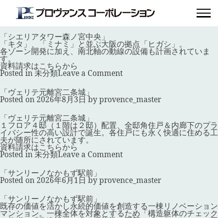
カテゴリー:
未分類
「シエリアタワー森ノ宮中央」
Posted on
2026年8月3日
by
provence_master
「シエリアタワー森ノ宮中央」
「キタ」、「ミナミ」と並ぶ大阪の拠点「ヒガシ」。
各ゾーン開発に加え、南北軸の動線の設備も計画されていま
す。
資料請求はこちらから
on
Posted in
未分類
Leave a Comment
「シ
エ
「ヴェリテ元離宮二条城」
リ
Posted on
2026年8月3日
by
provence_master
ア
タ
ワ
「ヴェリテ元離宮二条城」
ー
１フロア４邸（１階は２邸）配置、全邸角住戸＆内廊下のプラ
森
イバシー性の高い設計で誕生。各住戸にも永く快適に住める工
ノ
夫が随所にされています。
宮
資料請求はこちらから
中
on
Posted in
未分類
Leave a Comment
央」
「ヴ
ェ
「サンリーノなかもず駅前」
リ
Posted on
2026年6月1日
by
provence_master
テ
元
離
「サンリーノなかもず駅前」
宮
既存の価値を活かし永続的価値を創造する一棟リノベーション
二
マンション。一棟全体を対象とするため「構造躯体のチェック