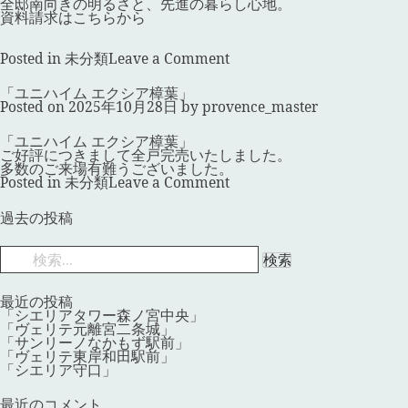
之
全邸南向きの明るさと、先進の暮らし心地。
島」
資料請求はこちらから
on
Posted in
未分類
Leave a Comment
「グ
ラ
「ユニハイム エクシア樟葉」
ン
Posted on
2025年10月28日
by
provence_master
ド
パ
レ
「ユニハイム エクシア樟葉」
ス
ご好評につきまして全戸完売いたしました。
和
多数のご来場有難うございました。
泉
on
Posted in
未分類
Leave a Comment
府
「ユ
中
ニ
投
過去の投稿
駅
ハ
稿
前」
イ
ナ
ム
検
ビ
エ
索:
ゲ
ク
ー
シ
シ
最近の投稿
ア
ョ
「シエリアタワー森ノ宮中央」
樟
ン
「ヴェリテ元離宮二条城」
葉」
「サンリーノなかもず駅前」
「ヴェリテ東岸和田駅前」
「シエリア守口」
最近のコメント