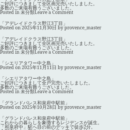
ご好評につきまして全区画完売いたしました。
多数のご来場有難うございました。
on
Posted in
未分類
Leave a Comment
「ア
デ
「アデレイドクラス野江3丁目」
レ
Posted on
2025年11月30日
by
provence_master
イ
ド
ク
「アデレイドクラス野江3丁目」
ラ
ご好評につきまして全区画完売いたしました。
ス
多数のご来場有難うございました。
大
on
Posted in
未分類
Leave a Comment
正
「ア
小
デ
「シエリアタワー中之島」
林
レ
Posted on
2025年11月11日
by
provence_master
東」
イ
ド
ク
「シエリアタワー中之島」
ラ
ご好評につきまして全戸完売いたしました。
ス
多数のご来場有難うございました。
野
on
Posted in
未分類
Leave a Comment
江
「シ
3
エ
「グランドパレス和泉府中駅前」
丁
リ
Posted on
2025年10月28日
by
provence_master
目」
ア
タ
ワ
「グランドパレス和泉府中駅前」
ー
これからの暮らしを象徴するレジデンスが誕生。
中
「和泉府中」駅へ目の前のデッキで徒歩2分。