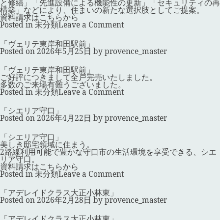
条
と修繕」「先進設備による機能性の更新」「セキュリティの再
城」
構築」などにより、住まいの新たな選択肢としてご提案。
資料請求はこちらから
on
Posted in
未分類
Leave a Comment
「サ
ン
「ヴェリテ東岸和田駅前」
リ
Posted on
2026年5月25日
by
provence_master
ー
ノ
な
「ヴェリテ東岸和田駅前」
か
ご好評につきまして全戸完売いたしました。
も
多数のご来場有難うございました。
ず
on
Posted in
未分類
Leave a Comment
駅
「ヴ
前」
ェ
「シエリア守口」
リ
Posted on
2026年4月22日
by
provence_master
テ
東
岸
「シエリア守口」
和
美しき邸宅領域に住まう。
田
2路線利用可能で豊かな守口市の生活環境を享受できる、シエ
駅
リア守口。
前」
資料請求はこちらから
on
Posted in
未分類
Leave a Comment
「シ
エ
「アデレイドクラス大正小林東」
リ
Posted on
2026年2月28日
by
provence_master
ア
守
口」
「アデレイドクラス大正小林東」