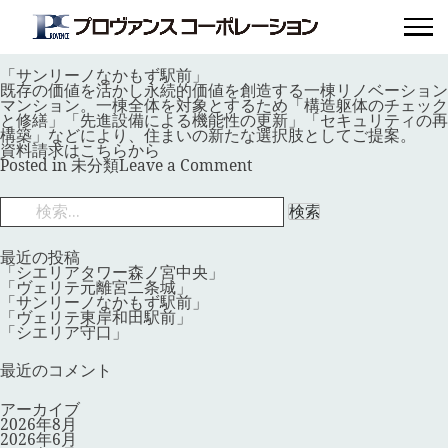
月:
2026年6月
「サンリーノなかもず駅前」
Posted on
2026年6月1日
by
provence_master
「サンリーノなかもず駅前」
既存の価値を活かし永続的価値を創造する一棟リノベーション
マンション。一棟全体を対象とするため「構造躯体のチェック
と修繕」「先進設備による機能性の更新」「セキュリティの再
構築」などにより、住まいの新たな選択肢としてご提案。
資料請求はこちらから
on
Posted in
未分類
Leave a Comment
「サ
ン
検
リ
索:
ー
ノ
な
最近の投稿
か
「シエリアタワー森ノ宮中央」
も
「ヴェリテ元離宮二条城」
ず
「サンリーノなかもず駅前」
駅
「ヴェリテ東岸和田駅前」
前」
「シエリア守口」
最近のコメント
アーカイブ
2026年8月
2026年6月