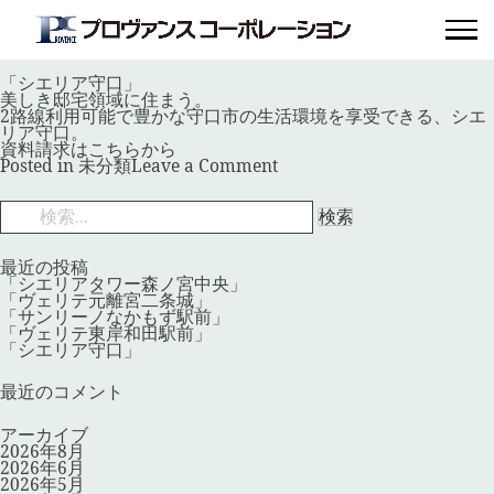
月:
2026年4月
「シエリア守口」
Posted on
2026年4月22日
by
provence_master
「シエリア守口」
美しき邸宅領域に住まう。
2路線利用可能で豊かな守口市の生活環境を享受できる、シエ
リア守口。
資料請求はこちらから
on
Posted in
未分類
Leave a Comment
「シ
エ
検
リ
索:
ア
守
口」
最近の投稿
「シエリアタワー森ノ宮中央」
「ヴェリテ元離宮二条城」
「サンリーノなかもず駅前」
「ヴェリテ東岸和田駅前」
「シエリア守口」
最近のコメント
アーカイブ
2026年8月
2026年6月
2026年5月