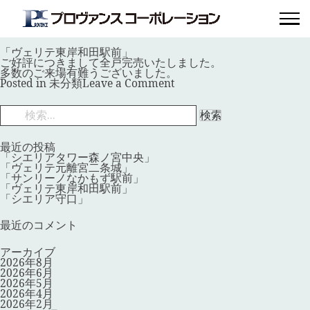
月:
2026年5月
「ヴェリテ東岸和田駅前」
Posted on
2026年5月25日
by
provence_master
「ヴェリテ東岸和田駅前」
ご好評につきまして全戸完売いたしました。
多数のご来場有難うございました。
on
Posted in
未分類
Leave a Comment
「ヴ
ェ
検
リ
索:
テ
東
岸
最近の投稿
和
「シエリアタワー森ノ宮中央」
田
「ヴェリテ元離宮二条城」
駅
「サンリーノなかもず駅前」
前」
「ヴェリテ東岸和田駅前」
「シエリア守口」
最近のコメント
アーカイブ
2026年8月
2026年6月
2026年5月
2026年4月
2026年2月