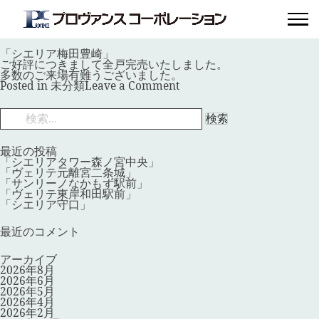
月:
2025年6月
「シエリア梅田豊崎」
Posted on
2025年6月9日
by
provence_master
「シエリア梅田豊崎」
ご好評につきまして全戸完売いたしました。
多数のご来場有難うございました。
on
Posted in
未分類
Leave a Comment
「シ
エ
検
リ
索:
ア
梅
田
最近の投稿
豊
「シエリアタワー森ノ宮中央」
崎」
「ヴェリテ元離宮二条城」
「サンリーノなかもず駅前」
「ヴェリテ東岸和田駅前」
「シエリア守口」
最近のコメント
アーカイブ
2026年8月
2026年6月
2026年5月
2026年4月
2026年2月