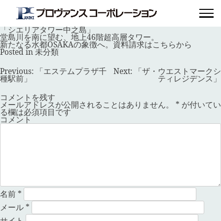
「シエリアタワー中之島」
Posted on
2023年3月26日
by
provence_master
「シエリアタワー中之島」
堂島川を南に望む、地上46階超高層タワー。
新たなる水都OSAKAの象徴へ。
資料請求はこちらから
Posted in
未分類
投
Previous:
「エステムプラザ千
Next:
「ザ・ウエストマークシ
稿
種駅前」
ティレジデンス」
ナ
ビ
コメントを残す
ゲ
メールアドレスが公開されることはありません。
*
が付いてい
ー
る欄は必須項目です
シ
コメント
ョ
ン
名前
*
メール
*
サイト