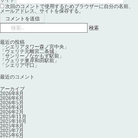
次回のコメントで使用するためブラウザーに自分の名前、
メールアドレス、サイトを保存する。
検
索:
最近の投稿
「シエリアタワー森ノ宮中央」
「ヴェリテ元離宮二条城」
「サンリーノなかもず駅前」
「ヴェリテ東岸和田駅前」
「シエリア守口」
最近のコメント
アーカイブ
2026年8月
2026年6月
2026年5月
2026年4月
2026年2月
2025年11月
2025年10月
2025年8月
2025年7月
2025年6月