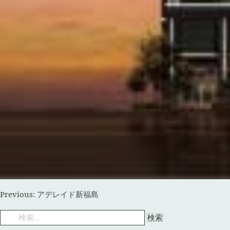
投
Previous:
アデレイド新福島
稿
ナ
検
ビ
索:
ゲ