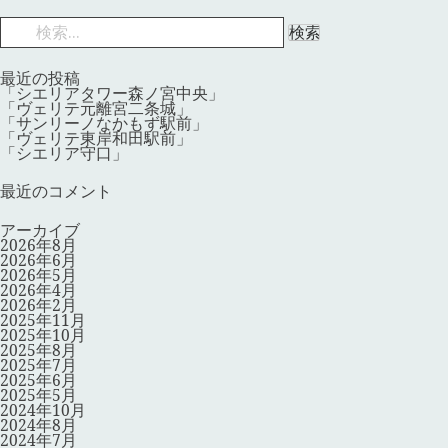
稿
ナ
検
ビ
索:
ゲ
ー
シ
最近の投稿
ョ
「シエリアタワー森ノ宮中央」
ン
「ヴェリテ元離宮二条城」
「サンリーノなかもず駅前」
「ヴェリテ東岸和田駅前」
「シエリア守口」
最近のコメント
アーカイブ
2026年8月
2026年6月
2026年5月
2026年4月
2026年2月
2025年11月
2025年10月
2025年8月
2025年7月
2025年6月
2025年5月
2024年10月
2024年8月
2024年7月