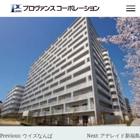
千里中央プライムステージ
投
Previous:
ウイズなんば
Next:
アデレイド新福島