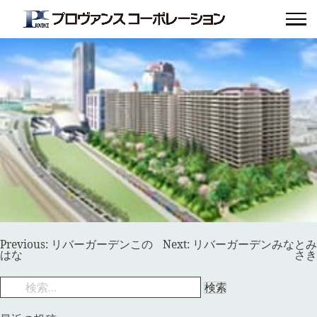
リバーガーデンシティせせらぎの丘
投
Previous:
リバーガーデンこの
Next:
リバーガーデンみなとみ
稿
はな
さき
ナ
ビ
検
ゲ
索:
ー
シ