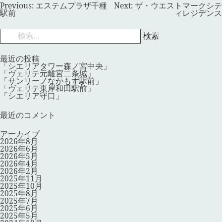
投
Previous:
エステムプラザ千種
Next:
ザ・ウエストマークシテ
稿
駅前
ィレジデンス
ナ
ビ
検
ゲ
索:
ー
シ
ョ
最近の投稿
ン
「シエリアタワー森ノ宮中央」
「ヴェリテ元離宮二条城」
「サンリーノなかもず駅前」
「ヴェリテ東岸和田駅前」
「シエリア守口」
最近のコメント
アーカイブ
2026年8月
2026年6月
2026年5月
2026年4月
2026年2月
2025年11月
2025年10月
2025年8月
2025年7月
2025年6月
2025年5月